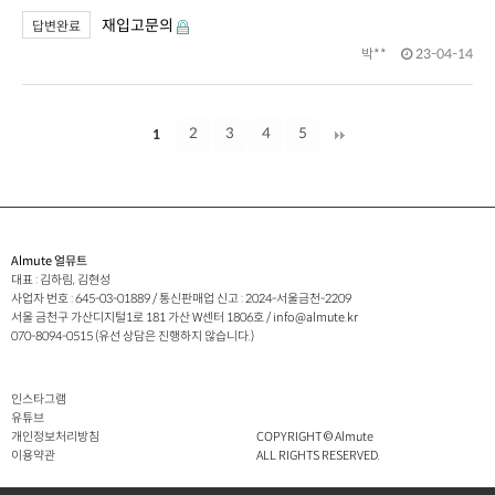
재입고문의
답변완료
박**
23-04-14
2
3
4
5
1
Almute 얼뮤트
대표 : 김하림, 김현성
사업자 번호 :
645-03-01889
/ 통신판매업 신고 :
2024-서울금천-2209
서울 금천구 가산디지털1로 181 가산 W센터 1806호
/ info@almute.kr
070-8094-0515 (유선 상담은 진행하지 않습니다.)
인스타그램
유튜브
개인정보처리방침
COPYRIGHT © Almute
이용약관
ALL RIGHTS RESERVED.